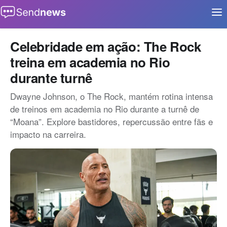
Buscar
Início
Celebridade em ação: The Rock
treina em academia no Rio
Aplicativos
durante turnê
Eventos
Dwayne Johnson, o The Rock, mantém rotina intensa
Notícias
de treinos em academia no Rio durante a turnê de
“Moana”. Explore bastidores, repercussão entre fãs e
Oportunidades
impacto na carreira.
Tecnologia
Contato