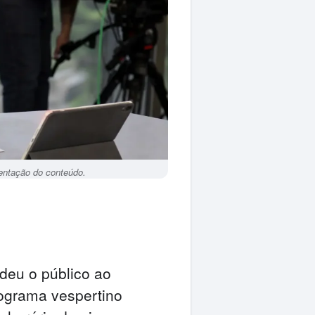
esentação do conteúdo.
deu o público ao
rograma vespertino