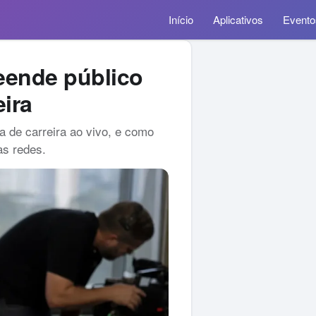
Início
Aplicativos
Evento
eende público
ira
 de carreira ao vivo, e como
as redes.