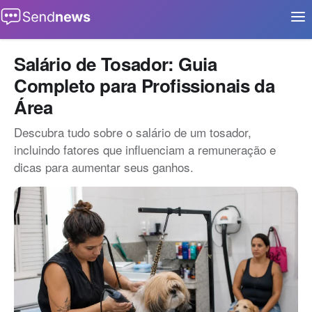
Buscar
Início
Salário de Tosador: Guia
Completo para Profissionais da
Aplicativos
Área
Eventos
Descubra tudo sobre o salário de um tosador,
Notícias
incluindo fatores que influenciam a remuneração e
dicas para aumentar seus ganhos.
Oportunidades
Tecnologia
Contato