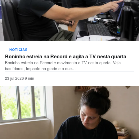
NOTÍCIAS
Boninho estreia na Record e agita a TV nesta quarta
Boninho estreia na Record e movimenta a TV nesta quarta. Veja
bastidores, impacto na grade e o que…
23 jul 2026
·
9 min