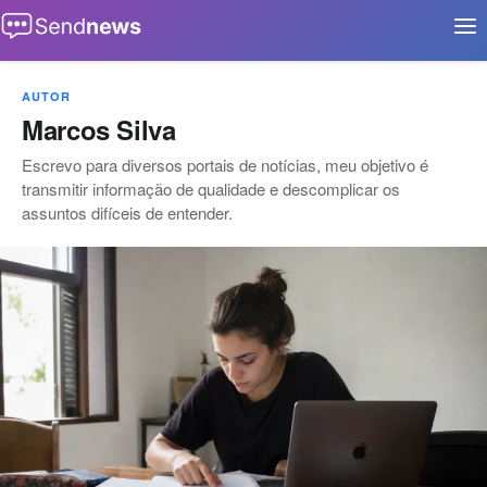
Buscar
Início
AUTOR
Marcos Silva
Aplicativos
Escrevo para diversos portais de notícias, meu objetivo é
Eventos
transmitir informação de qualidade e descomplicar os
assuntos difíceis de entender.
Notícias
Oportunidades
Tecnologia
Contato