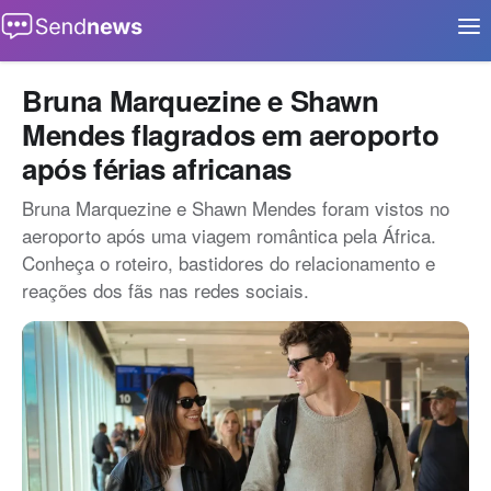
Buscar
Início
Bruna Marquezine e Shawn
Mendes flagrados em aeroporto
Aplicativos
após férias africanas
Eventos
Bruna Marquezine e Shawn Mendes foram vistos no
Notícias
aeroporto após uma viagem romântica pela África.
Conheça o roteiro, bastidores do relacionamento e
Oportunidades
reações dos fãs nas redes sociais.
Tecnologia
Contato